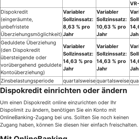
VR-
Dispokredit
Variabler
Variabler
Var
(eingeräumte,
Sollzinssatz:
Sollzinssatz:
Sol
unbefristete
8,63 % pro
10,63 % pro
14,
Überziehungsmöglichkeit)
Jahr
Jahr
Jah
Geduldete Überziehung
Variabler
Variabler
Var
(den Dispokredit
Sollzinssatz:
Sollzinssatz:
Sol
übersteigende oder
14,63 % pro
14,63 % pro
14,
vorübergehend geduldete
Jahr
Jahr
Jah
Kontoüberziehung)
Zinsbelastungsperiode
quartalsweise
quartalsweise
qua
Dispokredit einrichten oder ändern
Um einen Dispokredit online einzurichten oder Ihr
Dispolimit zu ändern, benötigen Sie ein Konto mit
OnlineBanking-Zugang bei uns. Sollten Sie noch keinen
Zugang haben, können Sie diesen hier einfach freischalten.
Mit OnlineBanking